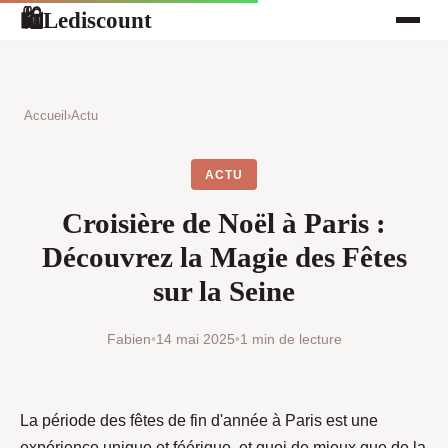
Lediscount
🛍
Accueil
›
Actu
ACTU
Croisière de Noël à Paris :
Découvrez la Magie des Fêtes
sur la Seine
Fabien
•
14 mai 2025
•
1 min de lecture
La période des fêtes de fin d'année à Paris est une
expérience unique et féérique, et quoi de mieux que de la